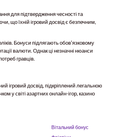
ання для підтвердження чесності та
ючи, що їхній ігровий досвід є безпечним,
ліків. Бонуси підлягають обов'язковому
тації валюти. Однак ці незначні нюанси
отреб гравців.
тний ігровий досвід, підкріплений легальною
ком у світі азартних онлайн-ігор, казино
Вітальний бонус