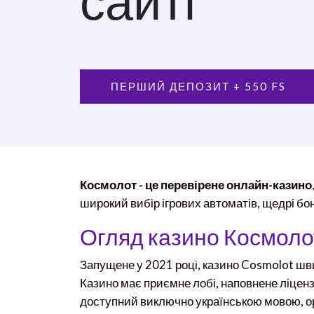
ПЕРШИЙ ДЕПОЗИТ + 550 FS
Космолот - це перевірене онлайн-казино
широкий вибір ігрових автоматів, щедрі б
Огляд казино Космоло
Запущене у 2021 році, казино Cosmolot шви
Казино має приємне лобі, наповнене ліцен
доступний виключно українською мовою, оріє