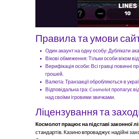
Правила та умови сай
Один акаунт на одну особу: Дублікати ак
Вікові обмеження: Тільки особи віком від
Верифікація особи: Всі гравці повинні 
грошей.
Валюта: Транзакції обробляються в украї
Відповідальна гра: Cosmolot пропагує ві
над своїми ігровими звичками.
Ліцензування та заход
Космолот працює на підставі законної лі
стандартів. Казино впроваджує надійні зах