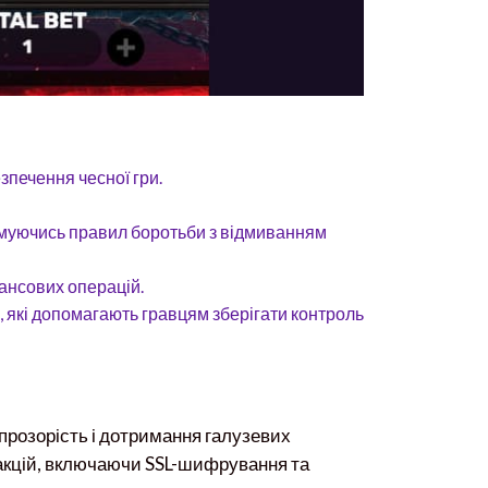
зпечення чесної гри.
римуючись правил боротьби з відмиванням
нансових операцій.
, які допомагають гравцям зберігати контроль
 прозорість і дотримання галузевих
закцій, включаючи SSL-шифрування та