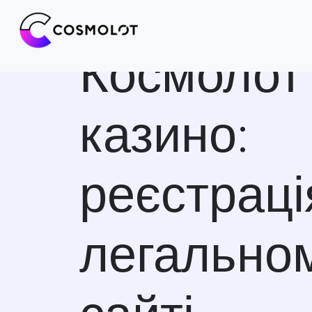
Космолот
казино:
реєстраці
легально
сайті