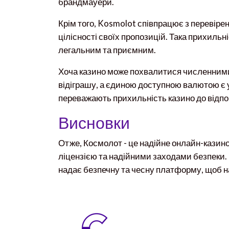
брандмауери.
Крім того, Kosmolot співпрацює з перевіре
цілісності своїх пропозицій. Така прихильн
легальним та приємним.
Хоча казино може похвалитися численними 
відіграшу, а єдиною доступною валютою є у
переважають прихильність казино до відпов
Висновки
Отже, Космолот - це надійне онлайн-казино 
ліцензією та надійними заходами безпеки. Н
надає безпечну та чесну платформу, щоб