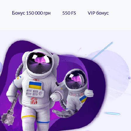
и
Бонус 150 000 грн
550 FS
VIP бонус