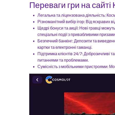
Переваги гри на сайті
Легальна та ліцензована діяльність: Косм
Різноманітний вибір ігор: Від яскравих в
Щедрі бонуси та акції: Нові гравці можут
спеціальні події з привабливими призами
Безпечний банкінг: Депозити та виведен
картки та електронні гаманці.
Підтримка клієнтів 24/7: Доброзичливі т
питаннями та проблемами.
Сумісність з мобільними пристроями: Мо