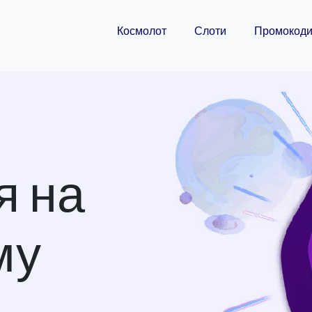
Космолот
Слоти
Промокод
я на
му