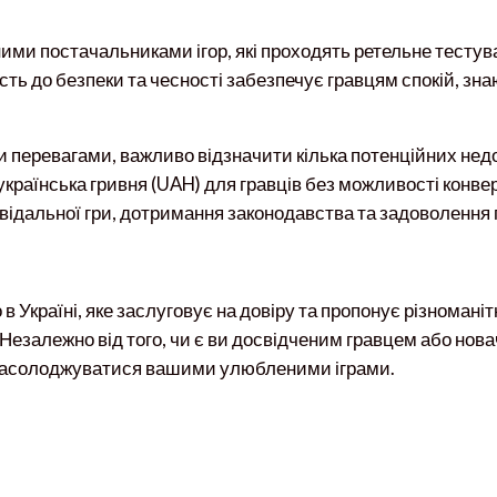
ними постачальниками ігор, які проходять ретельне тестув
ість до безпеки та чесності забезпечує гравцям спокій, зна
перевагами, важливо відзначити кілька потенційних недо
країнська гривня (UAH) для гравців без можливості конвер
ідальної гри, дотримання законодавства та задоволення п
в Україні, яке заслуговує на довіру та пропонує різномані
езалежно від того, чи є ви досвідченим гравцем або новач
 насолоджуватися вашими улюбленими іграми.