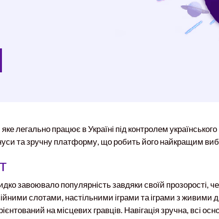
, яке легально працює в Україні під контролем українського
онуси та зручну платформу, що робить його найкращим виб
т
дко завоювало популярність завдяки своїй прозорості, чес
зійними слотами, настільними іграми та іграми з живими 
нтований на місцевих гравців. Навігація зручна, всі основ