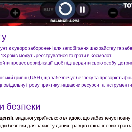
ту
аунтів суворо заборонені для запобігання шахрайству та забе
 18 років можуть реєструватися та грати в Космолот.
пройти процес верифікації, щоб підтвердити свою особу, дот
нській гривні (UAH), що забезпечує безпеку та прозорість фі
дповідальну ігрову практику, надаючи ресурси та інструменти
и безпеки
цензії
, виданої українською владою, що забезпечує повну
оди безпеки для захисту даних гравців і фінансових тран