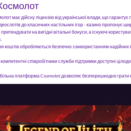
 Космолот
олот має дійсну ліцензію від української влади, що гарантує
ідеослотів до класичних настільних ігор - казино пропонує шир
ь претендувати на вигідні вітальні бонуси, а існуючі користу
.
ня коштів обробляються безпечно з використанням надійних 
а компетентні співробітники служби підтримки доступні ціло
більна платформа Cosmolot дозволяє безперешкодно грати на