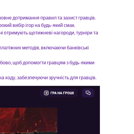
 повне дотримання правил та захист гравців.
окий вибір ігор на будь-який смак.
вачі отримують щотижневі нагороди, турніри та
платіжних методів, включаючи банківські
добово, щоб допомогти гравцям з будь-якими
 ходу, забезпечуючи зручність для гравців.